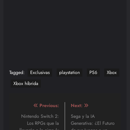
Tagged:
Exclusivas
playstation
PS6
Xbox
Xbox híbrida
Navegación
Previous:
Next:
de
Nintendo Switch 2:
Sega y la IA
Los RPGs que la
Generativa: ¿El Futuro
entradas