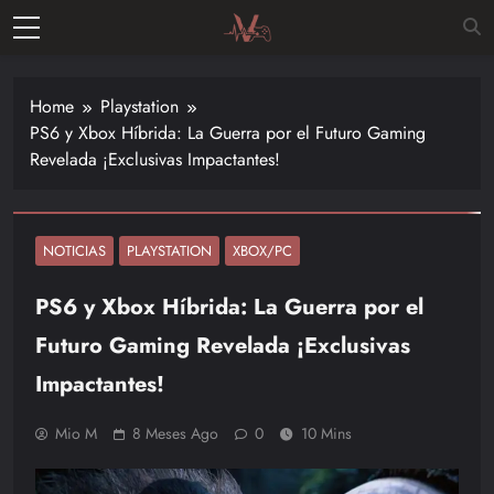
Skip
to
Vitalgamer
content
Noticias y
opiniones
Home
Playstation
de las
PS6 y Xbox Híbrida: La Guerra por el Futuro Gaming
últimas
Revelada ¡Exclusivas Impactantes!
novedades
en el
mundo de
los
NOTICIAS
PLAYSTATION
XBOX/PC
videojuegos
PS6 y Xbox Híbrida: La Guerra por el
–
Nintendo,
Futuro Gaming Revelada ¡Exclusivas
Playstac
Impactantes!
Mio M
8 Meses Ago
0
10 Mins