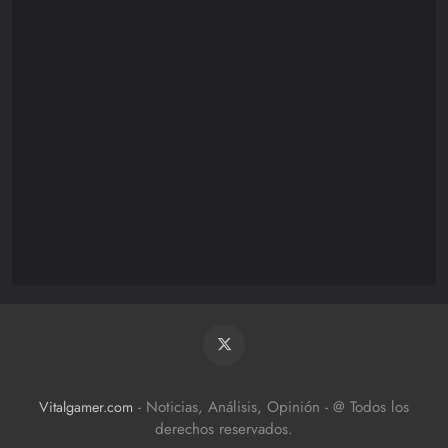
Nintendo
85
Playstation
110
XBOX/PC
172
- Noticias, Análisis, Opinión - @ Todos los
Vitalgamer.com
derechos reservados.