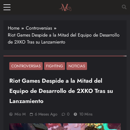
Skip
to
Vitalgamer
content
Noticias y
opiniones
Home
Controversias
de las
Riot Games Despide a la Mitad del Equipo de Desarrollo
últimas
de 2XKO Tras su Lanzamiento
novedades
en el
mundo de
los
CONTROVERSIAS
FIGHTING
NOTICIAS
videojuegos
Riot Games Despide a la Mitad del
–
Nintendo,
Equipo de Desarrollo de 2XKO Tras su
Playstac
Lanzamiento
Mio M
6 Meses Ago
0
10 Mins