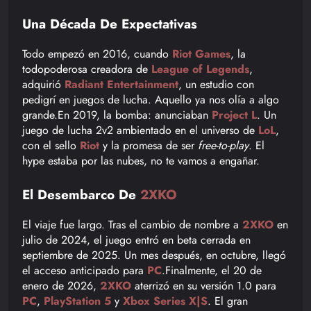
Una Década De Expectativas
Todo empezó en 2016, cuando
Riot Games
, la
todopoderosa creadora de
League of Legends
,
adquirió
Radiant Entertainment
, un estudio con
pedigrí en juegos de lucha. Aquello ya nos olía a algo
grande.En 2019, la bomba: anunciaban
Project L
. Un
juego de lucha 2v2 ambientado en el universo de
LoL
,
con el sello
Riot
y la promesa de ser
free-to-play
. El
hype estaba por las nubes, no te vamos a engañar.
El Desembarco De
2XKO
El viaje fue largo. Tras el cambio de nombre a
2XKO
en
julio de 2024, el juego entró en beta cerrada en
septiembre de 2025. Un mes después, en octubre, llegó
el acceso anticipado para
PC
.Finalmente, el 20 de
enero de 2026,
2XKO
aterrizó en su versión 1.0 para
PC
,
PlayStation 5
y
Xbox Series X|S
. El gran