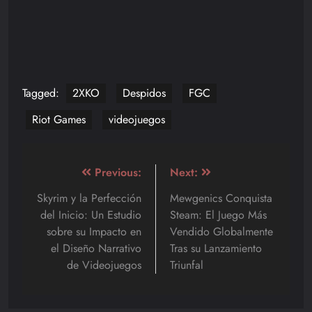
Tagged:
2XKO
Despidos
FGC
Riot Games
videojuegos
Navegación
Previous:
Next:
de
Skyrim y la Perfección
Mewgenics Conquista
del Inicio: Un Estudio
Steam: El Juego Más
entradas
sobre su Impacto en
Vendido Globalmente
el Diseño Narrativo
Tras su Lanzamiento
de Videojuegos
Triunfal