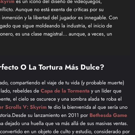
Skyrim
es un ícono del diseño de videojuegos,
licto. Aunque no está exenta de críticas por su
a inmersión y la libertad del jugador es innegable. Con
gado que sigue moldeando la industria, el inicio de
ionero, es una clase magistral… aunque, a veces, un
erfecto O La Tortura Más Dulce?
ado, compartiendo el viaje de tu vida (y probable muerte)
u lado, rebeldes de
Capa de la Tormenta
y un líder que
nte, el cielo se oscurece y una sombra alada te roba el
er Scrolls V: Skyrim
te dio la bienvenida al que sería uno
istoria.Desde su lanzamiento en 2011 por
Bethesda Game
a dejado una huella que va más allá de sus masivas ventas.
 convertido en un objeto de culto y estudio, considerado por