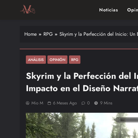
Skip
Noticias
Opin
to
content
Vitalgamer
Noticias y opiniones de las últimas novedades en el mu
Home
RPG
Skyrim y la Perfección del Inicio: Un
ANÁLISIS
OPINIÓN
RPG
Skyrim y la Perfección del I
Impacto en el Diseño Narra
Mio M
6 Meses Ago
0
9 Mins