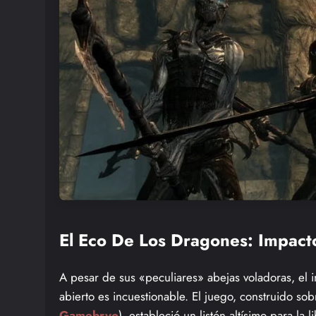
El Eco De Los Dragones: Impacto
A pesar de sus «peculiares» abejas voladoras, el
abierto es incuestionable. El juego, construido so
Gamebryo
), estableció un listón altísimo para la