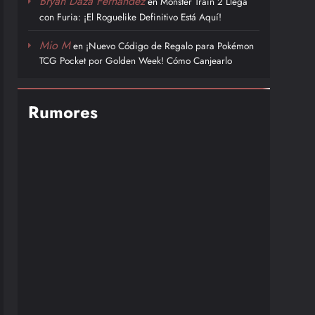
Bryan Daza Fernández
en
Monster Train 2 Llega
con Furia: ¡El Roguelike Definitivo Está Aquí!
Mio M
en
¡Nuevo Código de Regalo para Pokémon
TCG Pocket por Golden Week! Cómo Canjearlo
Rumores