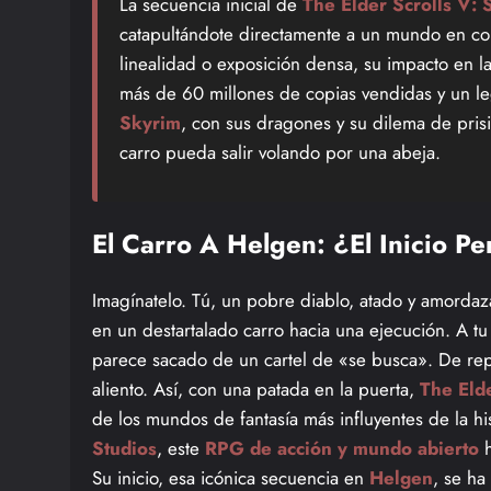
La secuencia inicial de
The Elder Scrolls V: 
catapultándote directamente a un mundo en conf
linealidad o exposición densa, su impacto en l
más de 60 millones de copias vendidas y un le
Skyrim
, con sus dragones y su dilema de pris
carro pueda salir volando por una abeja.
El Carro A Helgen: ¿El Inicio P
Imagínatelo. Tú, un pobre diablo, atado y amordaz
en un destartalado carro hacia una ejecución. A t
parece sacado de un cartel de «se busca». De repe
aliento. Así, con una patada en la puerta,
The Eld
de los mundos de fantasía más influyentes de la h
Studios
, este
RPG de acción y mundo abierto
h
Su inicio, esa icónica secuencia en
Helgen
, se ha