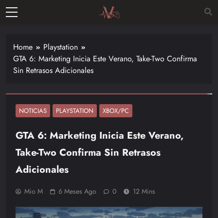
Skip
to
Vitalgamer
content
Noticias y
opiniones
Home
Playstation
de las
GTA 6: Marketing Inicia Este Verano, Take-Two Confirma
últimas
Sin Retrasos Adicionales
novedades
en el
mundo de
los
NOTICIAS
PLAYSTATION
XBOX/PC
videojuegos
GTA 6: Marketing Inicia Este Verano,
–
Nintendo,
Take-Two Confirma Sin Retrasos
Playstac
Adicionales
Mio M
6 Meses Ago
0
12 Mins