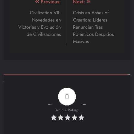
Navegación
Previous:
Next:
de
Civilization VII:
Crisis en Ashes of
Novedades en
Creation: Líderes
entradas
Victorias y Evolución
Renuncian Tras
de Civilizaciones
Polémicos Despidos
Masivos
0
Article Rating